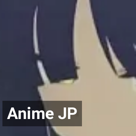
コミケ
Anime JP
TGS
秋葉原
アニメ聖地