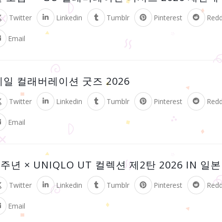
Twitter
Linkedin
Tumblr
Pinterest
Redd
Email
아베일 컬래버레이션 굿즈 2026
Twitter
Linkedin
Tumblr
Pinterest
Redd
Email
년 × UNIQLO UT 컬렉션 제2탄 2026 IN 일
Twitter
Linkedin
Tumblr
Pinterest
Redd
Email