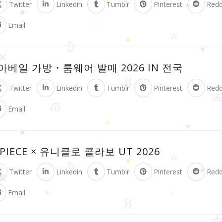
Twitter
Linkedin
Tumblr
Pinterest
Redd
Email
아베일 가방・룸웨어 발매 2026 IN 전국
Twitter
Linkedin
Tumblr
Pinterest
Redd
Email
 PIECE × 유니클로 콜라보 UT 2026
Twitter
Linkedin
Tumblr
Pinterest
Redd
Email