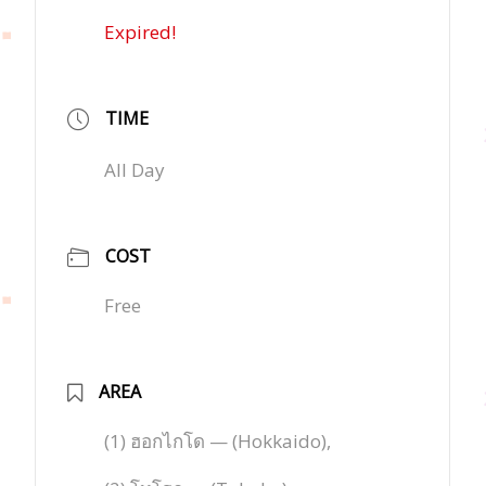
Expired!
TIME
All Day
COST
Free
AREA
(1) ฮอกไกโด — (Hokkaido),