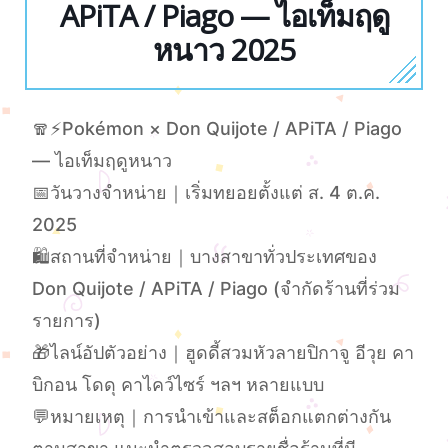
APiTA / Piago — ไอเท็มฤดู
หนาว 2025
🧣⚡️Pokémon × Don Quijote / APiTA / Piago
— ไอเท็มฤดูหนาว
📅วันวางจำหน่าย｜เริ่มทยอยตั้งแต่ ส. 4 ต.ค.
2025
🛍สถานที่จำหน่าย｜บางสาขาทั่วประเทศของ
Don Quijote / APiTA / Piago (จำกัดร้านที่ร่วม
รายการ)
🎁ไลน์อัปตัวอย่าง｜ฮูดดี้สวมหัวลายปิกาจู อีวุย คา
บิกอน โดดุ คาไคว์ไซร์ ฯลฯ หลายแบบ
💬หมายเหตุ｜การนำเข้าและสต็อกแตกต่างกัน