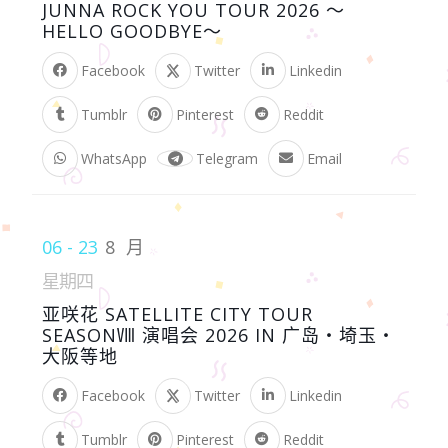
JUNNA ROCK YOU TOUR 2026 ～
HELLO GOODBYE～
Facebook
Twitter
Linkedin
Tumblr
Pinterest
Reddit
WhatsApp
Telegram
Email
06 - 23
8 月
星期四
亚咲花 SATELLITE CITY TOUR
SEASONⅧ 演唱会 2026 IN 广岛・埼玉・
大阪等地
Facebook
Twitter
Linkedin
Tumblr
Pinterest
Reddit