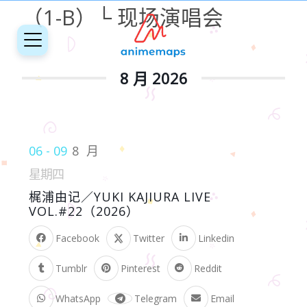
（1-B）└ 现场演唱会
8 月 2026
06 - 09
8 月
星期四
梶浦由记／YUKI KAJIURA LIVE
VOL.#22（2026）
Facebook
Twitter
Linkedin
Tumblr
Pinterest
Reddit
WhatsApp
Telegram
Email