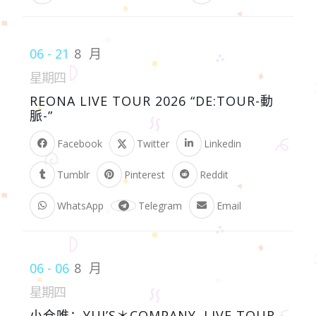
06 - 21
8 月
星期四
REONA LIVE TOUR 2026 “DE:TOUR-動
脈-”
Facebook
Twitter
Linkedin
Tumblr
Pinterest
Reddit
WhatsApp
Telegram
Email
06 - 06
8 月
星期四
小仓唯：YUI’S＊COMPANY. LIVE TOUR