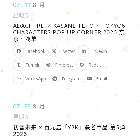
07 - 11
8 月
星期五
ADACHI REI × KASANE TETO × TOKYO6
CHARACTERS POP UP CORNER 2026 东
京・浅草
Facebook
Twitter
Linkedin
Tumblr
Pinterest
Reddit
WhatsApp
Telegram
Email
07 - 23
8 月
星期五
初音未来 × 百元店「Y2K」联名商品 第5弹
2026