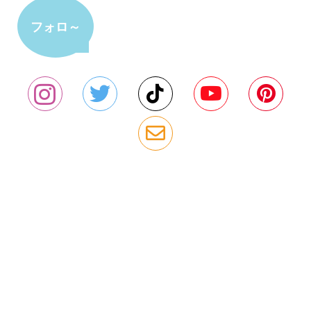
フォロ～
＾！