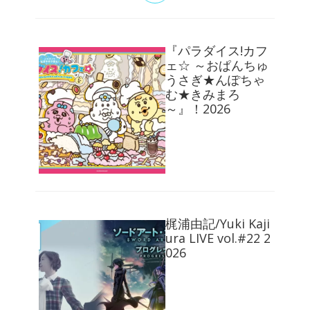
『パラダイス!カフ
ェ☆ ～おぱんちゅ
うさぎ★んぽちゃ
む★きみまろ
～』！2026
梶浦由記/Yuki Kaji
ura LIVE vol.#22 2
026