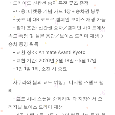
・도카이도 신칸센 승차 특전 굿즈 증정
- 내용: 티켓풍 기념 카드 1장＋승차권 봉투
- 굿즈 내 QR 코드로 캠페인 보이스 재생 가능
- 참가 조건: 신칸센 승차／캠페인 사이트에서
속도 측정 및 설문 응답／보이스 드라마 재생→
승차 증명 획득
- 교환 장소: Animate Avanti Kyoto
- 교환 기간: 2026년 3월 18일～5월 17일
- 1인 1일 1회, 소진 시 종료
「사쿠라와 봄의 교토 여행」 디지털 스탬프 랠
리
- 교토 시내 스폿을 순회하며 각 지점에서 오
리지널 보이스 드라마 재생