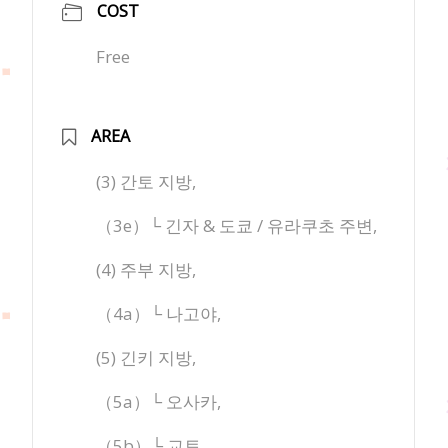
COST
Free
AREA
(3) 간토 지방,
（3e）└ 긴자 & 도쿄 / 유라쿠초 주변,
(4) 주부 지방,
（4a）└ 나고야,
(5) 긴키 지방,
（5a）└ 오사카,
（5b）└ 교토