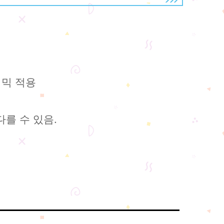
기믹 적용
를 수 있음.