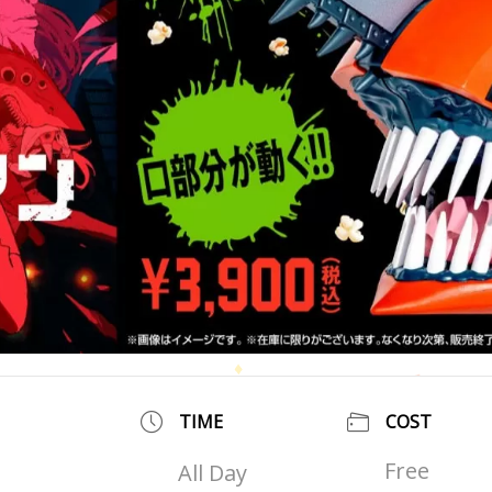
TIME
COST
Free
All Day