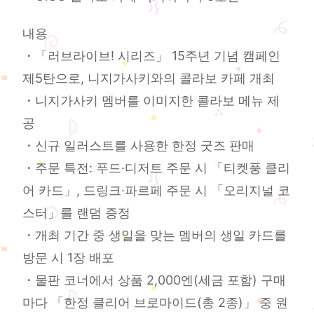
내용
・「러브라이브! 시리즈」 15주년 기념 캠페인
제5탄으로, 니지가사키와의 콜라보 카페 개최
・니지가사키 멤버를 이미지한 콜라보 메뉴 제
공
・신규 일러스트를 사용한 한정 굿즈 판매
・주문 특전: 푸드·디저트 주문 시 「티켓풍 클리
어 카드」, 드링크·파르페 주문 시 「오리지널 코
스터」를 랜덤 증정
・개최 기간 중 생일을 맞는 멤버의 생일 카드를
방문 시 1장 배포
・물판 코너에서 상품 2,000엔(세금 포함) 구매
마다 「한정 클리어 브로마이드(총 2종)」 중 원