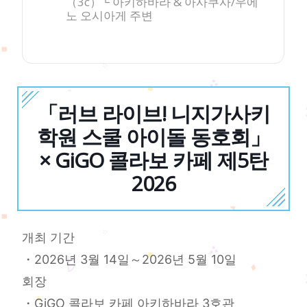
（3c）└ 아키하바라 & 아사쿠사/우에
노 오시아게 주변
「러브 라이브! 니지가사키
학원 스쿨 아이돌 동호회」
× GiGO 콜라보 카페 제5탄
2026
개최 기간
・2026년 3월 14일～2026년 5월 10일
회장
・GiGO 콜라보 카페 아키하바라 3호관