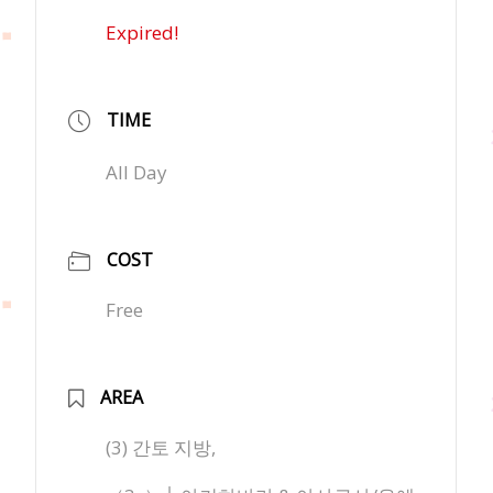
Expired!
TIME
All Day
COST
Free
AREA
(3) 간토 지방,