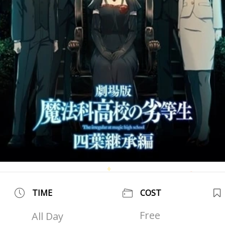
TIME
COST
Free
All Day