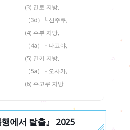
(3) 간토 지방,
（3d）└ 신주쿠,
(4) 주부 지방,
（4a）└ 나고야,
(5) 긴키 지방,
（5a）└ 오사카,
(6) 주고쿠 지방
행에서 탈출』 2025