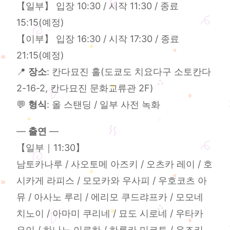
【일부】 입장 10:30 / 시작 11:30 / 종료
15:15(예정)
【이부】 입장 16:30 / 시작 17:30 / 종료
21:15(예정)
📍
장소
: 칸다묘진 홀(도쿄도 치요다구 소토칸다
2-16-2, 칸다묘진 문화교류관 2F)
💬
형식
: 올 스탠딩 / 일부 사전 녹화
—
출연
—
【일부｜11:30】
남토카나루 / 사오토메 아즈키 / 오츠카 레이 / 호
시카게 라피스 / 모모카와 우사피 / 우호코츠 아
뮤 / 아사노 루리 / 에리모 쿠드랴프카 / 모모네
치노이 / 아마미 쿠리네 / 묘도 시로네 / 우타카
요이 / 하나노 이로하 / 하루카 미코토 / 유즈키