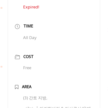
Expired!
TIME
All Day
COST
Free
AREA
(3) 간토 지방,