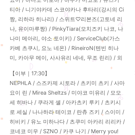
티아 / 니기야카데 스코야카나 후타리(강시의 Ci
짱, 리하라 히나리) / 스위트♡리본즈(고토네 리
나, 유이마루짱) / PinkyTiara(모치즈키 나코, 나
나미 메아리, 야소 토이키) / ServiceClub(가스
카베 츠쿠시, 요노 네온) / RineiroN(텐빈 히나
미, 카아무 메이, 사사유리 네네, 무조 린리) / 외
【이부｜17:30】
NEPHLA / 스즈카제 시토라 / 츠키미 츠키 / 사마
요이 린 / Mirea Sheltzs / 미야코 미유리 / 모모
세 히바나 / 쿠라게 셸 / 아카츠키 루키 / 츠키시
로 세실 / 나나하라 테이코 / 란츄 즈키 / 스이미 /
히비키 / 유노 미하나다 / 츠쿠미 아카리 리리카 /
코네코 미우 / SZNO / 카쿠 나기 / Merry you!