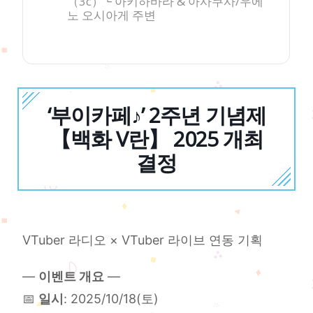
（3c）└ 아키하바라 & 아사쿠사/우에
노 오시아게 주변
‘부이카페♪’ 2주년 기념제
【백화 V란】 2025 개최
결정
VTuber 라디오 × VTuber 라이브 연동 기획
—
이벤트 개요
—
📅
일시
: 2025/10/18(토)