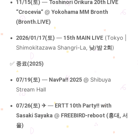
11/15(토)
—
Toshinori Orikura 20th LIVE
“Crocevia”
@
Yokohama MM Bronth
(Bronth.LIVE)
2026/01/17(토)
—
15th MAIN LIVE
(Tokyo |
Shimokitazawa Shangri-La,
낮/밤 2회
)
✅
종료(2025)
07/19(토)
—
NavPa!! 2025
@ Shibuya
Stream Hall
07/26(토) ✈︎
—
ERTT 10th Party!! with
Sasaki Sayaka
@
FREEBIRD-reboot (홍대, 서
울)