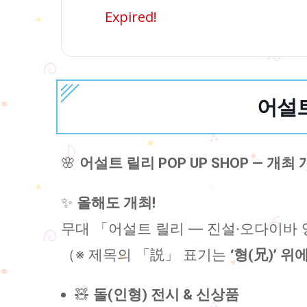
Expired!
어설트 
🌸
어설트 릴리 POP UP SHOP — 개최 개
✨
올해도 개최!
무대 「어설트 릴리 — 진설·오다이바
（※ 제목의 「説」 표기는
‘형(兄)’ 위에
🧸
돌(인형) 전시 & 신상품