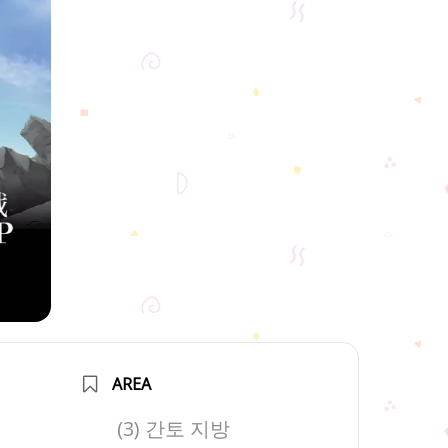
AREA
(3) 간토 지방