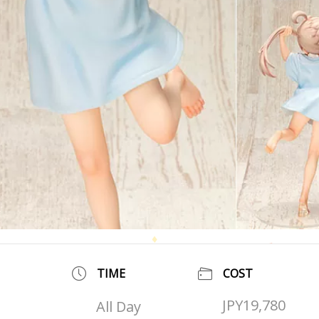
TIME
COST
JPY19,780
All Day