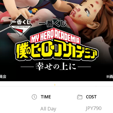
TIME
COST
JPY790
All Day