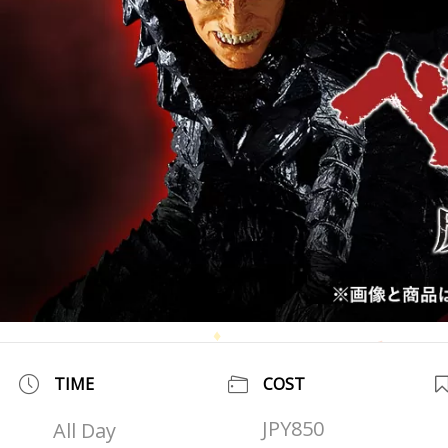
TIME
COST
JPY850
All Day