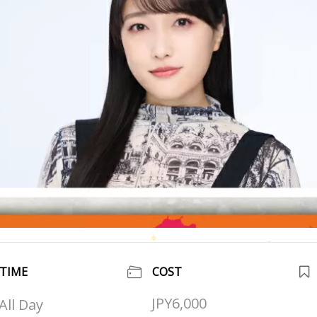
TIME
COST
JPY6,000
All Day