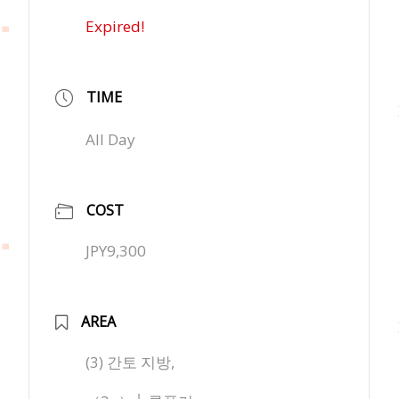
Expired!
TIME
All Day
COST
JPY9,300
AREA
(3) 간토 지방,