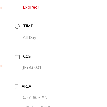
Expired!
TIME
All Day
COST
JPY93,001
AREA
(3) 간토 지방,