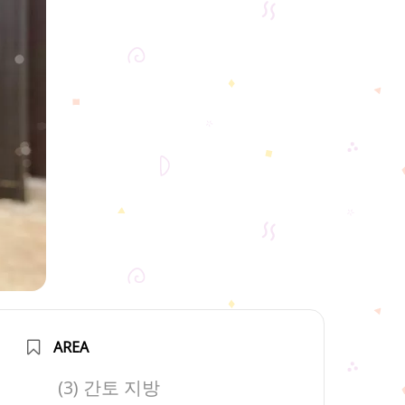
AREA
(3) 간토 지방