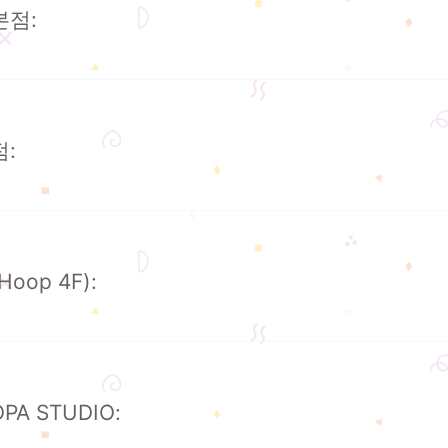
점:
:
p 4F):
 STUDIO: