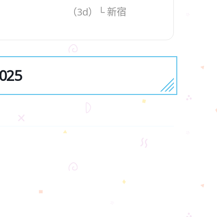
（3d）└ 新宿
25