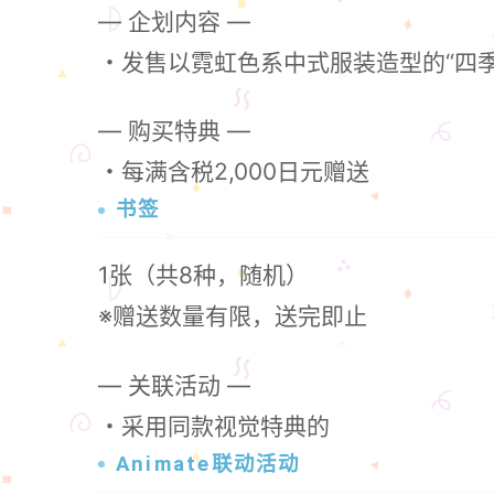
— 企划内容 —
・发售以霓虹色系中式服装造型的“四
— 购买特典 —
・每满含税2,000日元赠送
书签
1张（共8种，随机）
※赠送数量有限，送完即止
— 关联活动 —
・采用同款视觉特典的
Animate联动活动