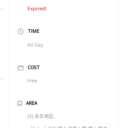
Expired!
TIME
All Day
COST
Free
AREA
(3) 关东地区,