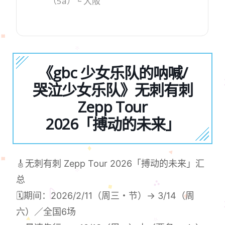
（5a）└ 大阪
《gbc 少女乐队的呐喊/
哭泣少女乐队》无刺有刺
Zepp Tour
2026「搏动的未来」
🎸无刺有刺 Zepp Tour 2026「搏动的未来」汇
总
🗓期间：2026/2/11（周三・节）→ 3/14（周
六）／全国6场