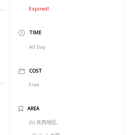
Expired!
TIME
All Day
COST
Free
AREA
(5) 关西地区,