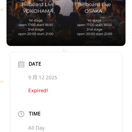
DATE
9 月 12 2025
Expired!
TIME
All Day