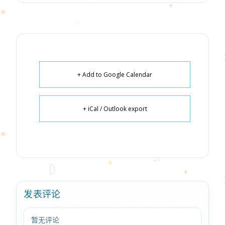
+ Add to Google Calendar
+ iCal / Outlook export
发表评论
暂无评论