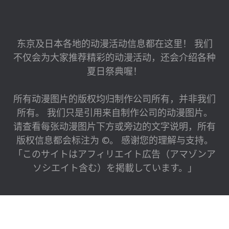
东京及日本各地的动漫活动信息都在这里！ 我们
不仅会为大家推荐精彩的动漫活动，还会介绍各种
夏日祭典喔！
所有动漫图片的版权均归制作公司所有，并非我们
所有。 我们只是引用来自制作公司的动漫图片。
请查看每张动漫图片下方或旁边的文字说明，所有
版权信息都会标注为 ©。 感谢您的理解与支持。
「このサイトはアフィリエイト広告（アマゾンア
ソシエイト含む）を掲載しています。」