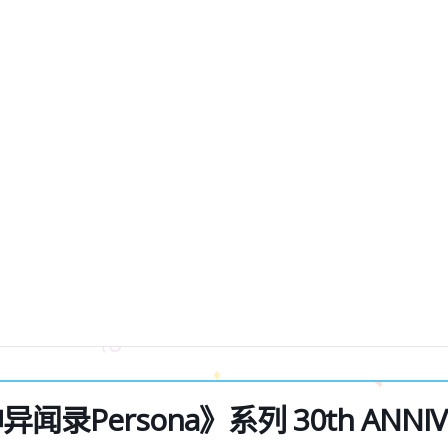
录Persona》系列 30th ANNIVER