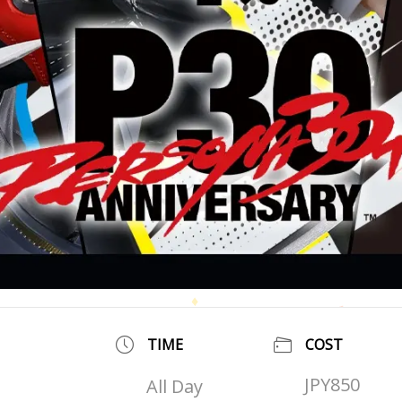
TIME
COST
JPY850
All Day