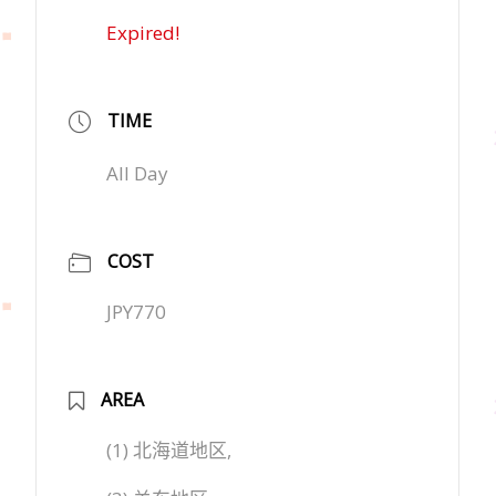
Expired!
TIME
All Day
COST
JPY770
AREA
(1) 北海道地区,