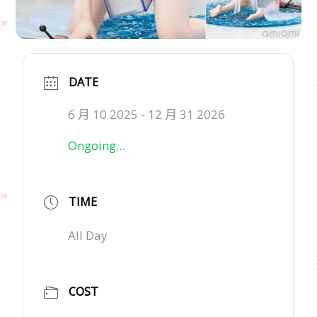
DATE
6 月 10 2025
- 12 月 31 2026
Ongoing...
TIME
All Day
COST