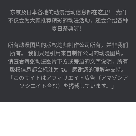
东京及日本各地的动漫活动信息都在这里！ 我们
不仅会为大家推荐精彩的动漫活动，还会介绍各种
夏日祭典喔！
所有动漫图片的版权均归制作公司所有，并非我们
所有。 我们只是引用来自制作公司的动漫图片。
请查看每张动漫图片下方或旁边的文字说明，所有
版权信息都会标注为 ©。 感谢您的理解与支持。
「このサイトはアフィリエイト広告（アマゾンア
ソシエイト含む）を掲載しています。」