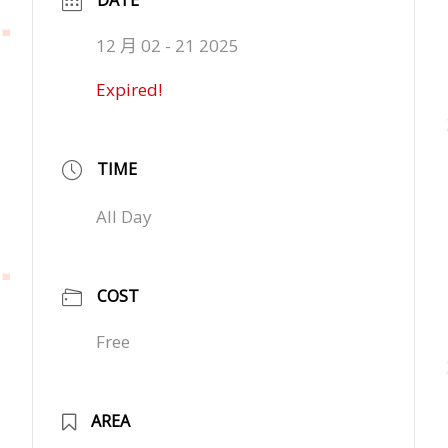
DATE
12 月 02 - 21 2025
Expired!
TIME
All Day
COST
Free
AREA