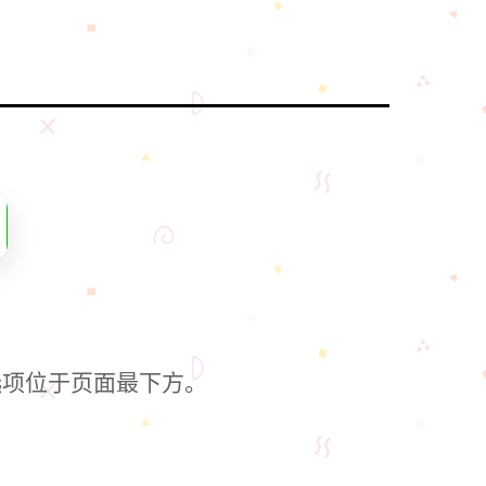
！
选项位于页面最下方。
。