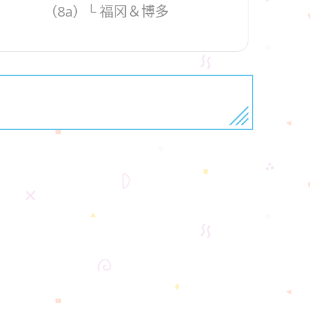
（8a）└ 福冈＆博多