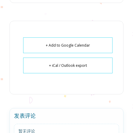
+ Add to Google Calendar
+ iCal / Outlook export
发表评论
暂无评论