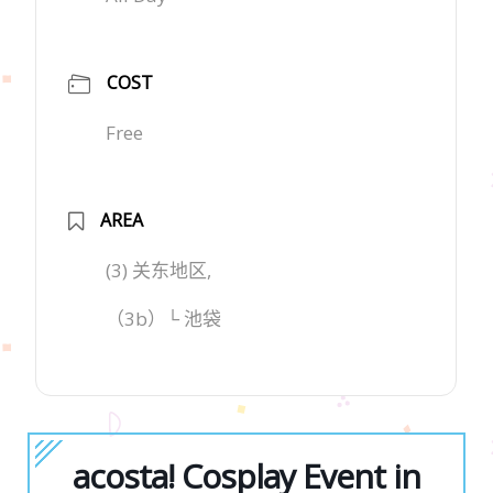
COST
Free
AREA
(3) 关东地区,
（3b）└ 池袋
acosta! Cosplay Event in