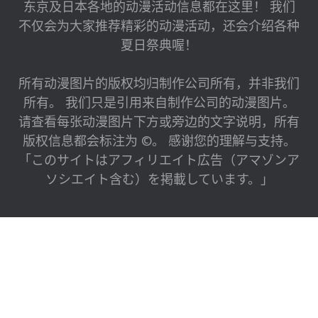
东京及日本各地的动漫活动信息都在这里！ 我们
不仅会为大家推荐精彩的动漫活动，还会介绍各种
夏日祭典喔！
所有动漫图片的版权均归制作公司所有，并非我们
所有。 我们只是引用来自制作公司的动漫图片。
请查看每张动漫图片下方或旁边的文字说明，所有
版权信息都会标注为 ©。 感谢您的理解与支持。
「このサイトはアフィリエイト広告（アマゾンア
ソシエイト含む）を掲載しています。」