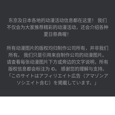
东京及日本各地的动漫活动信息都在这里！ 我们
不仅会为大家推荐精彩的动漫活动，还会介绍各种
夏日祭典喔！
所有动漫图片的版权均归制作公司所有，并非我们
所有。 我们只是引用来自制作公司的动漫图片。
请查看每张动漫图片下方或旁边的文字说明，所有
版权信息都会标注为 ©。 感谢您的理解与支持。
「このサイトはアフィリエイト広告（アマゾンア
ソシエイト含む）を掲載しています。」