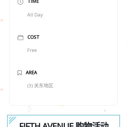
TIME
All Day
COST
Free
AREA
(3) 关东地区
FIFTH AVENUE 购物活动