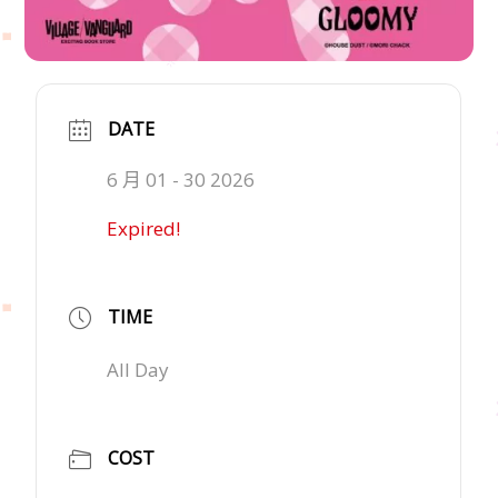
DATE
6 月 01 - 30 2026
Expired!
TIME
All Day
COST