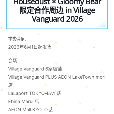
Housedust × Gloomy Bear
限定合作周边 in Village
Vanguard 2026
举办期间
2026年6月1日起发售
会场
Village Vanguard 6家店铺
Village Vanguard PLUS AEON LakeTown mori
店
LaLaport TOKYO-BAY 店
Ebina Marui 店
AEON Mall KYOTO 店