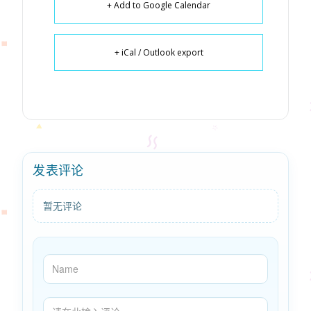
+ Add to Google Calendar
+ iCal / Outlook export
发表评论
暂无评论