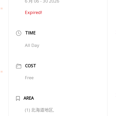
6 月 06 - 30 2026
Expired!
TIME
All Day
COST
Free
AREA
(1) 北海道地区,