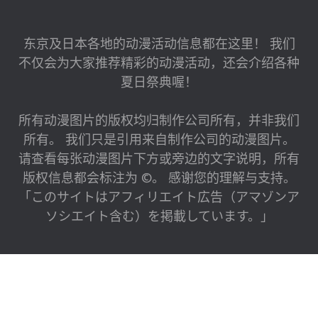
东京及日本各地的动漫活动信息都在这里！ 我们
不仅会为大家推荐精彩的动漫活动，还会介绍各种
夏日祭典喔！
所有动漫图片的版权均归制作公司所有，并非我们
所有。 我们只是引用来自制作公司的动漫图片。
请查看每张动漫图片下方或旁边的文字说明，所有
版权信息都会标注为 ©。 感谢您的理解与支持。
「このサイトはアフィリエイト広告（アマゾンア
ソシエイト含む）を掲載しています。」