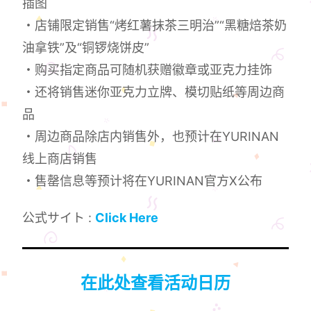
插图
・店铺限定销售“烤红薯抹茶三明治”“黑糖焙茶奶
油拿铁”及“铜锣烧饼皮”
・购买指定商品可随机获赠徽章或亚克力挂饰
・还将销售迷你亚克力立牌、模切贴纸等周边商
品
・周边商品除店内销售外，也预计在YURINAN
线上商店销售
・售罄信息等预计将在YURINAN官方X公布
公式サイト :
Click Here
在此处查看活动日历