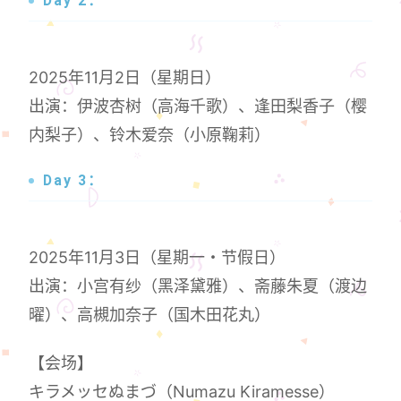
Day 2：
2025年11月2日（星期日）
出演：伊波杏树（高海千歌）、逢田梨香子（樱
内梨子）、铃木爱奈（小原鞠莉）
Day 3：
2025年11月3日（星期一・节假日）
出演：小宫有纱（黑泽黛雅）、斋藤朱夏（渡边
曜）、高槻加奈子（国木田花丸）
【会场】
キラメッセぬまづ（Numazu Kiramesse）