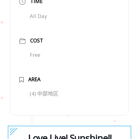
TIME
All Day
COST
Free
AREA
(4) 中部地区
Love Live! Sunshine!!