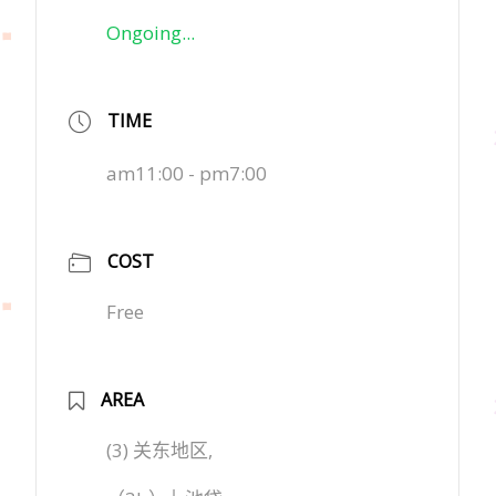
Ongoing...
TIME
am11:00 - pm7:00
COST
Free
AREA
(3) 关东地区,