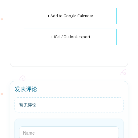
+ Add to Google Calendar
+ iCal / Outlook export
发表评论
暂无评论