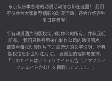
东京及日本各地的动漫活动信息都在这里！ 我们
不仅会为大家推荐精彩的动漫活动，还会介绍各种
夏日祭典喔！
所有动漫图片的版权均归制作公司所有，并非我们
所有。 我们只是引用来自制作公司的动漫图片。
请查看每张动漫图片下方或旁边的文字说明，所有
版权信息都会标注为 ©。 感谢您的理解与支持。
「このサイトはアフィリエイト広告（アマゾンア
ソシエイト含む）を掲載しています。」