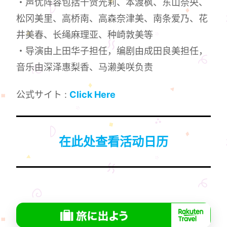
・声优阵容包括千贺光莉、本渡枫、东山奈央、
松冈美里、高桥南、高森奈津美、南条爱乃、花
井美春、长绳麻理亚、种崎敦美等
・导演由上田华子担任，编剧由成田良美担任，
音乐由深泽惠梨香、马濑美咲负责
公式サイト :
Click Here
在此处查看活动日历