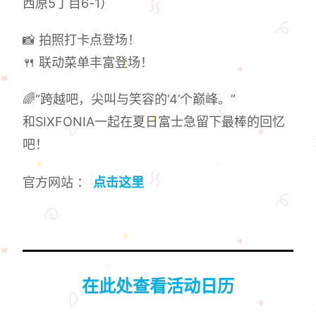
西原5丁目6-1）
📸 拍照打卡点登场！
🍴 联动菜单丰富登场！
🌈“跨越吧，尖叫与笑容的‘4’个巅峰。”
和SIXFONIA一起在夏日富士急留下最棒的回忆
吧！
官方网站 ：
点击这里
在此处查看活动日历