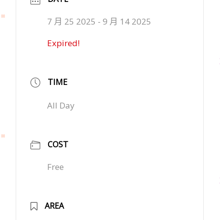
7 月 25 2025
- 9 月 14 2025
Expired!
TIME
All Day
COST
Free
AREA