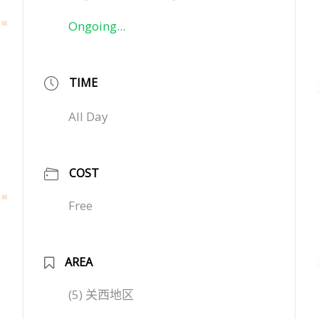
Ongoing...
TIME
All Day
COST
Free
AREA
(5) 关西地区