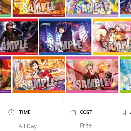
TIME
COST
Free
All Day