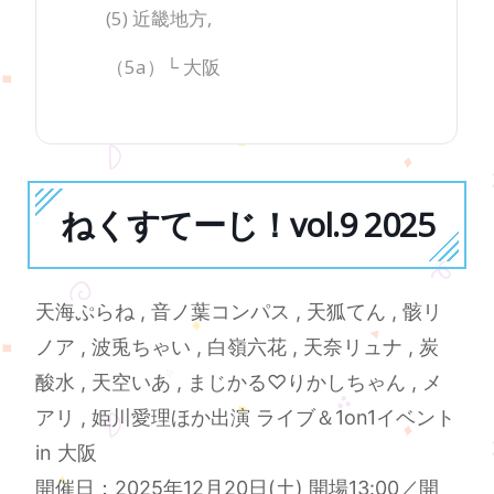
(5) 近畿地方,
（5a）└ 大阪
ねくすてーじ！vol.9 2025
天海ぷらね , 音ノ葉コンパス , 天狐てん , 骸リ
ノア , 波兎ちゃい , 白嶺六花 , 天奈リュナ , 炭
酸水 , 天空いあ , まじかる♡りかしちゃん , メ
アリ , 姫川愛理ほか出演 ライブ＆1on1イベント
in 大阪
開催日：2025年12月20日(土) 開場13:00／開