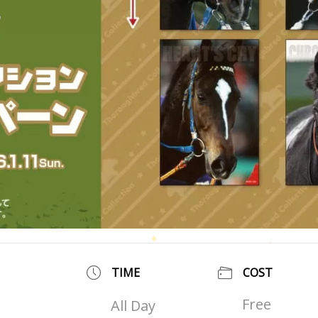
TIME
COST
Free
All Day